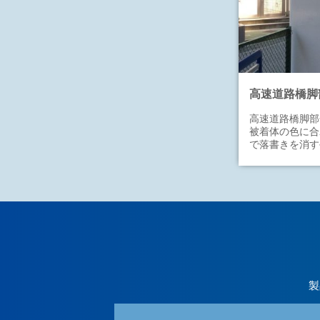
高速道路橋脚
高速道路橋脚部
被着体の色に合
で落書きを消す
製