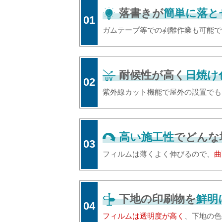
落書きが
簡単に落と
01
ガムテープ等での剥離作業も可能で
耐候性が高く
日焼け
02
紫外線カット機能で屋外の設置でも
高い施工性
でどんな
03
フィルムは薄くよく伸びるので、
曲
下地の印刷物を
鮮明
04
フィルムは透明度が高く
、下地の色