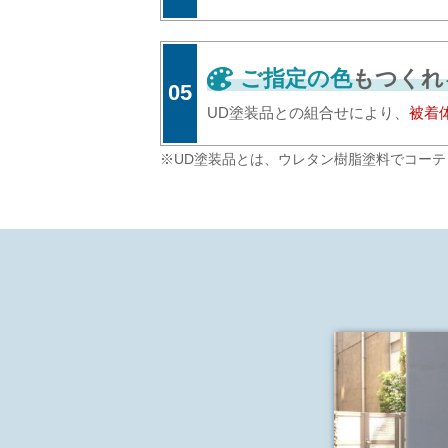
ご指定の色
もつくれ
05
UD塗装品との組合せにより、
被着
※UD塗装品とは、ウレタン樹脂塗料でコー